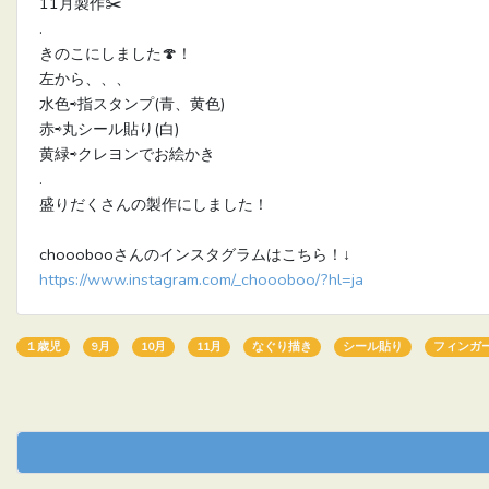
11月製作✂️
.
きのこにしました🍄！
左から、、、
水色⇨指スタンプ(青、黄色)
赤⇨丸シール貼り(白)
黄緑⇨クレヨンでお絵かき
.
盛りだくさんの製作にしました！
chooobooさんのインスタグラムはこちら！↓
https://www.instagram.com/_choooboo/?hl=ja
１歳児
9月
10月
11月
なぐり描き
シール貼り
フィンガ