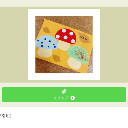
クリップ
1
下引用）