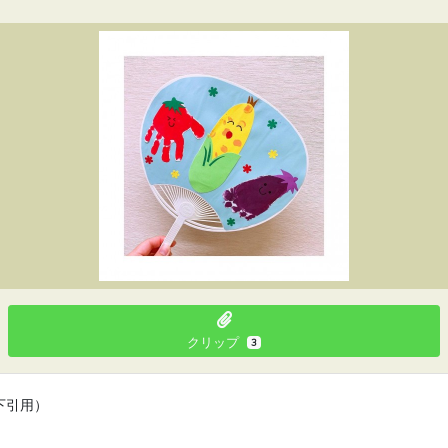
クリップ
3
下引用）