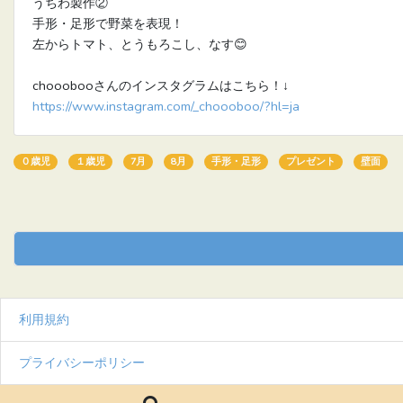
うちわ製作②
手形・足形で野菜を表現！
左からトマト、とうもろこし、なす😊
chooobooさんのインスタグラムはこちら！↓
https://www.instagram.com/_choooboo/?hl=ja
０歳児
１歳児
7月
8月
手形・足形
プレゼント
壁面
利用規約
プライバシーポリシー