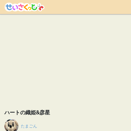
ハートの織姫&彦星
たまごん