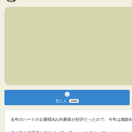
見た人
1540
去年のハートのお雛様&お内裏様が好評だったので、今年は織姫&