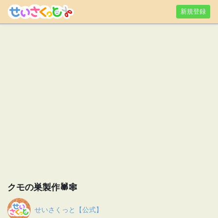
新規登録
クモの巣製作🕷🕸
せいさくっと【公式】