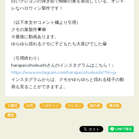
白いクレヨンの弾き絵で蜘蛛の巣を表現している、オシャ
レなハロウィン製作です！
（以下本文やコメント欄より引用）
クモの巣製作🕷🕸
※最後に動画あります。
ゆらゆら揺れるクモに子どもたち大喜びでした😁
（引用終わり）
harapecohoikushiさんのインスタグラムはこちら！↓
https://www.instagram.com/harapecohoikushi/?hl=ja
インスタグラムからは、クモがゆらゆらと揺れる様子の動
画も見ることができますよ。
２歳児
10月
ハロウィン
クレヨン
絵の具
弾き絵
壁面