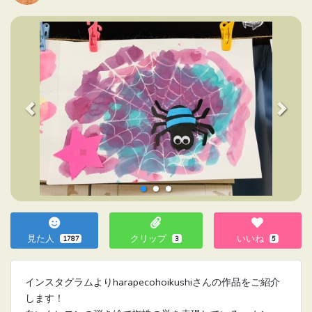
Previous
Next
見た人
クリップ
いいね
1787
3
5
インスタグラムよりharapecohoikushiさんの作品をご紹介
します！