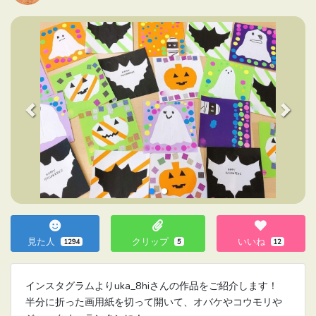
Previous
Next
見た人
クリップ
いいね
1294
5
12
インスタグラムよりuka_8hiさんの作品をご紹介します！
半分に折った画用紙を切って開いて、オバケやコウモリや