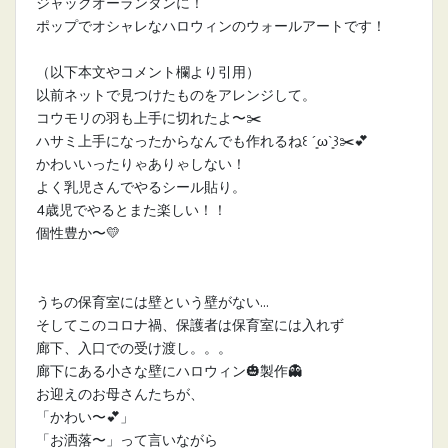
ジャックオーランタンに！
ポップでオシャレなハロウィンのウォールアートです！
（以下本文やコメント欄より引用）
以前ネットで見つけたものをアレンジして。
コウモリの羽も上手に切れたよ〜✂️
ハサミ上手になったからなんでも作れるね꒰ ´͈ω`͈꒱✂️💕
かわいいったりゃありゃしない！
よく乳児さんでやるシール貼り。
4歳児でやるとまた楽しい！！
個性豊か〜💛
うちの保育室には壁という壁がない…
そしてこのコロナ禍、保護者は保育室には入れず
廊下、入口での受け渡し。。。
廊下にある小さな壁にハロウィン🎃製作👻
お迎えのお母さんたちが、
「かわい〜💕」
「お洒落〜」って言いながら