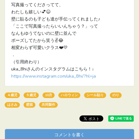
写真撮ってくださってて、
わたしも嬉しい💕😆
壁に貼るのも子ども達が手伝ってくれました♪
「ここで写真撮ったらいいんちゃう？」って
なんもゆうてないのに壁に並んで
ポーズしてたから笑う✌️😂
相変わらず可愛いクラス❤️💛
．
（引用終わり）
uka_8hiさんのインスタグラムはこちら！↓
https://www.instagram.com/uka_8hi/?hl=ja
４歳児
５歳児
10月
ハロウィン
シール貼り
のり
はさみ
壁面
共同製作
コメントを書く