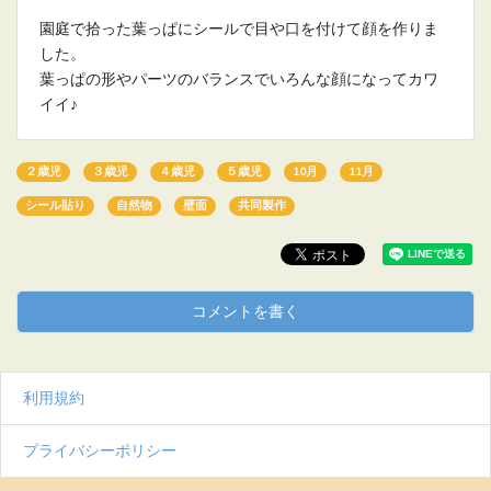
園庭で拾った葉っぱにシールで目や口を付けて顔を作りま
した。
葉っぱの形やパーツのバランスでいろんな顔になってカワ
イイ♪
２歳児
３歳児
４歳児
５歳児
10月
11月
シール貼り
自然物
壁面
共同製作
コメントを書く
利用規約
プライバシーポリシー