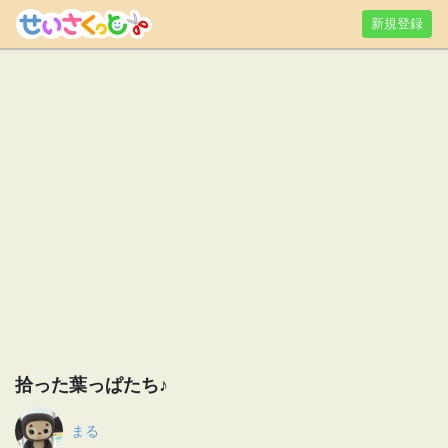
新規登録
拾った葉っぱたち♪
まる