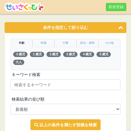
新規登録
条件を指定して絞り込む
年齢
時期
行事
技法・材料
その他
０歳児
１歳児
２歳児
３歳児
４歳児
５歳児
大人
キーワード検索
検索結果の並び順